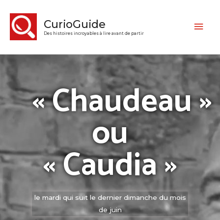
CurioGuide
Des histoires incroyables à lire avant de partir
« Chaudeau »
ou
« Caudia »
le mardi qui suit le dernier dimanche du mois
de juin