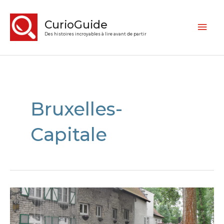
CurioGuide
Des histoires incroyables à lire avant de partir
Bruxelles-
Capitale