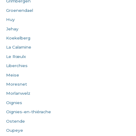
Grimbergen
Groenendael
Huy
Jehay
Koekelberg
La Calamine
Le Rœulx
Liberchies
Meise
Moresnet
Morlanwelz
Oignies
Oignies-en-thiérache
Ostende
Oupeye