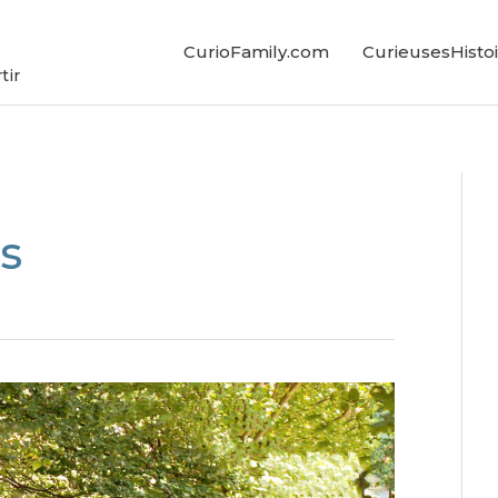
CurioFamily.com
CurieusesHistoi
tir
s