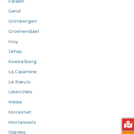
Falaën
Gand
Grimbergen
Groenendael
Huy
Jehay
Koekelberg
La Calamine
Le Rœulx
Liberchies
Meise
Moresnet
Morlanwelz
Oignies