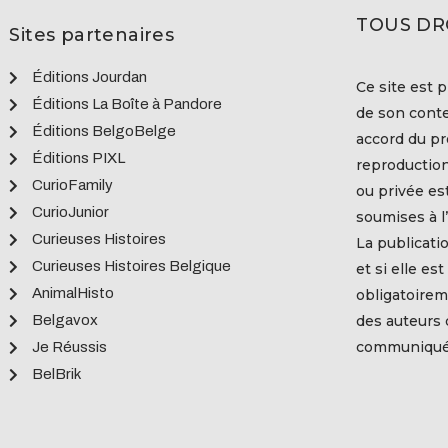
TOUS DR
Sites partenaires
Éditions Jourdan
Ce site est p
Éditions La Boîte à Pandore
de son conte
Éditions BelgoBelge
accord du pro
Éditions PIXL
reproduction
CurioFamily
ou privée es
CurioJunior
soumises à l’
Curieuses Histoires
La publicati
Curieuses Histoires Belgique
et si elle es
AnimalHisto
obligatoirem
Belgavox
des auteurs
communiquée
Je Réussis
BelBrik