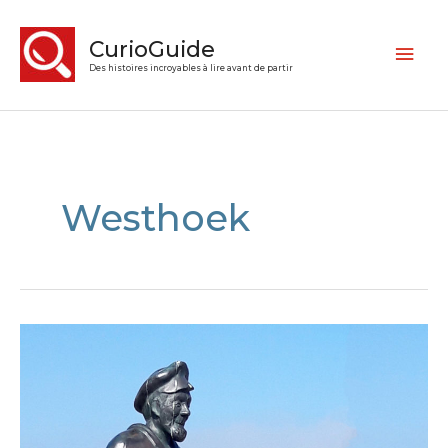
CurioGuide
Des histoires incroyables à lire avant de partir
Westhoek