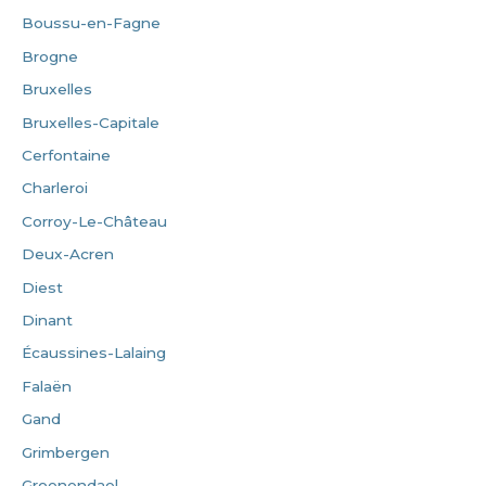
Boussu-en-Fagne
Brogne
Bruxelles
Bruxelles-Capitale
Cerfontaine
Charleroi
Corroy-Le-Château
Deux-Acren
Diest
Dinant
Écaussines-Lalaing
Falaën
Gand
Grimbergen
Groenendael