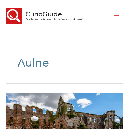
CurioGuide
Des histoires incroyables à lire avant de partir
Aulne