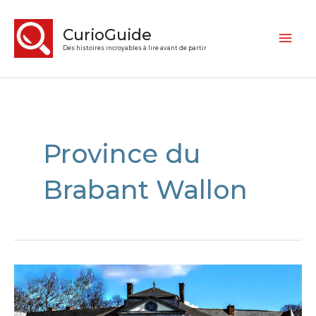
CurioGuide
Des histoires incroyables à lire avant de partir
Province du
Brabant Wallon