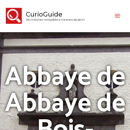
CurioGuide
Des histoires incroyables à lire avant de partir
Abbaye de
Abbaye de