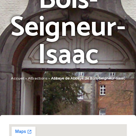
Bois-
Seigneur-
Isaac
Accueil
»
Attractions
»
Abbaye de Abbaye de Bois-Seigneur-Isaac