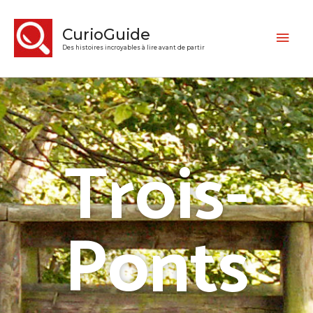
CurioGuide
Des histoires incroyables à lire avant de partir
Trois-
Ponts