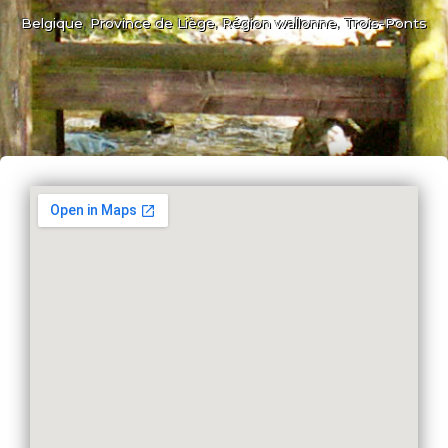
Belgique
,
Province de Liège
,
Région wallonne
,
Trois-Ponts