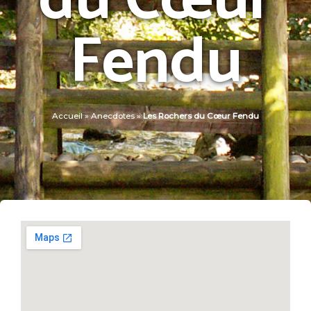
du Cœur
Fendu
Accueil
»
Anecdotes
»
Les Rochers du Cœur Fendu