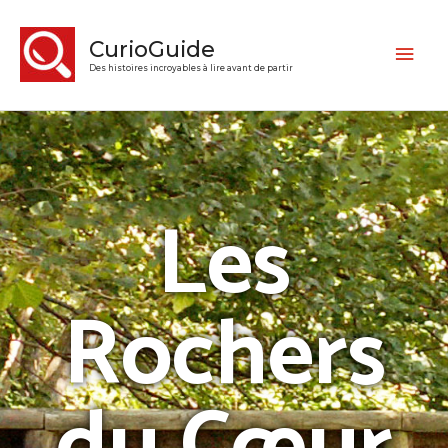
CurioGuide
Des histoires incroyables à lire avant de partir
Les
Rochers