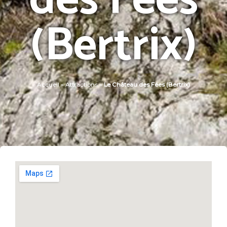
des Fées
(Bertrix)
Accueil
»
Attractions
»
Le Château des Fées (Bertrix)