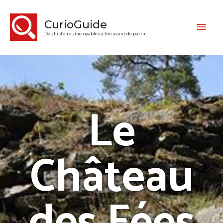
CurioGuide
Des histoires incroyables à lire avant de partir
Le
Château