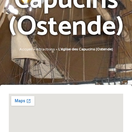
Capucins
(Ostende)
Accueil
»
Attractions
»
L’église des Capucins (Ostende)