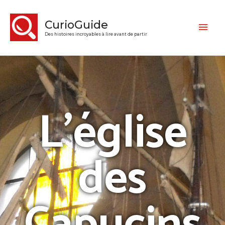
CurioGuide
Des histoires incroyables à lire avant de partir
L’église
des