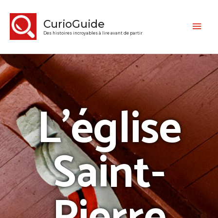
CurioGuide
Des histoires incroyables à lire avant de partir
L’église
Saint-