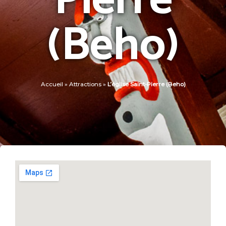
Pierre
(Beho)
Accueil
»
Attractions
»
L’église Saint-Pierre (Beho)