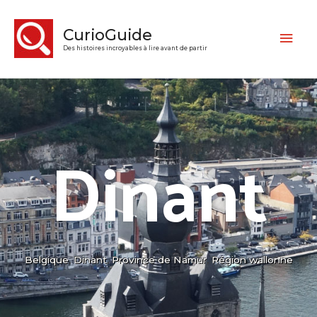
CurioGuide
Des histoires incroyables à lire avant de partir
Dinant
Belgique
,
Dinant
,
Province de Namur
,
Région wallonne