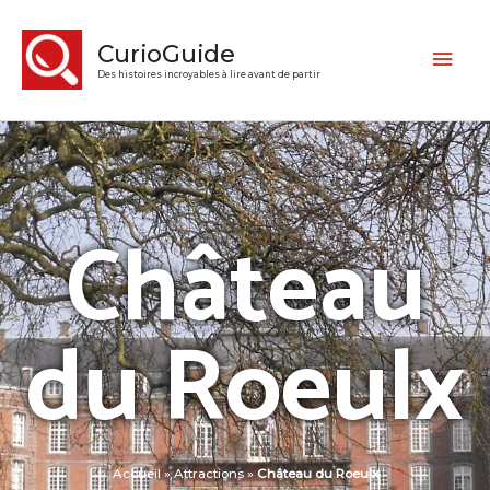
CurioGuide
Des histoires incroyables à lire avant de partir
Château
du Roeulx
Accueil
»
Attractions
»
Château du Roeulx