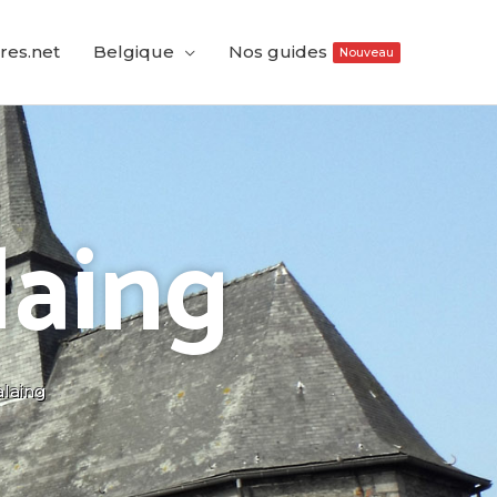
res.net
Belgique
Nos guides
Nouveau
laing
alaing