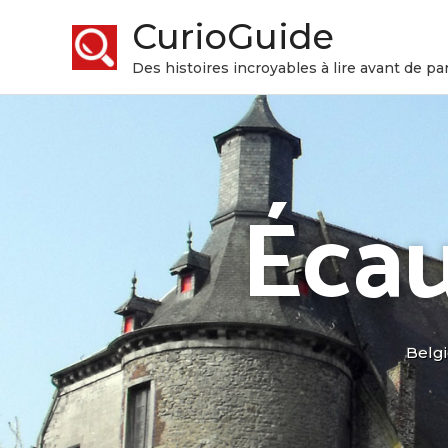
CurioGuide
Des histoires incroyables à lire avant de par
Écau
Belg