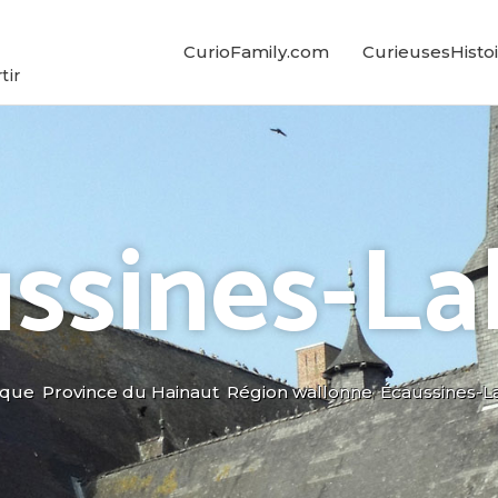
CurioFamily.com
CurieusesHistoi
tir
ssines-La
ique
,
Province du Hainaut
,
Région wallonne
,
Écaussines-L