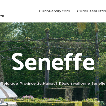
CurioFamily.com
CurieusesHistoi
tir
Seneffe
Belgique
,
Province du Hainaut
,
Région wallonne
,
Seneffe