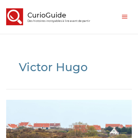
CurioGuide
Des histoires incroyables à lire avant de partir
Victor Hugo