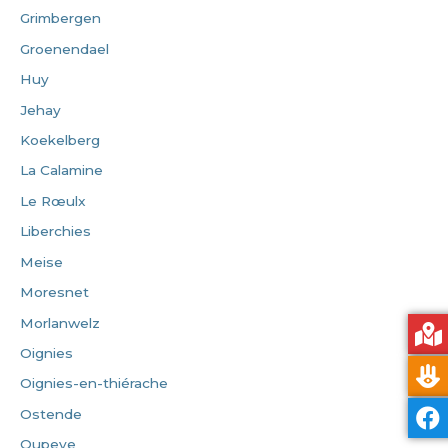
Grimbergen
Groenendael
Huy
Jehay
Koekelberg
La Calamine
Le Rœulx
Liberchies
Meise
Moresnet
Morlanwelz
Oignies
Oignies-en-thiérache
Ostende
Oupeye