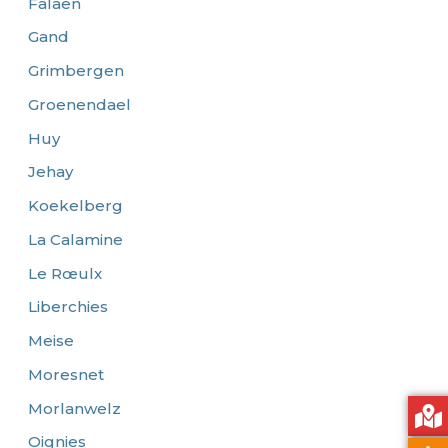
Falaën
Gand
Grimbergen
Groenendael
Huy
Jehay
Koekelberg
La Calamine
Le Rœulx
Liberchies
Meise
Moresnet
Morlanwelz
Oignies