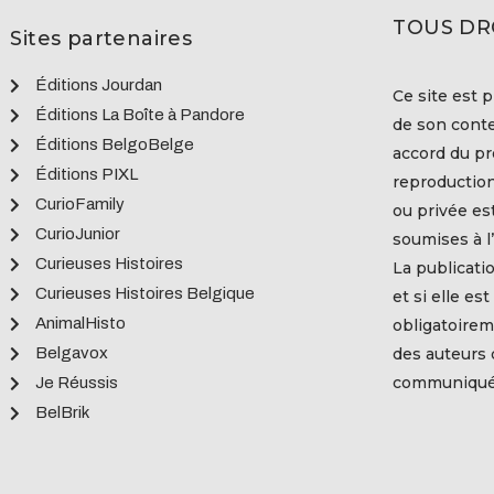
TOUS DR
Sites partenaires
Éditions Jourdan
Ce site est p
Éditions La Boîte à Pandore
de son conte
Éditions BelgoBelge
accord du pro
Éditions PIXL
reproduction
CurioFamily
ou privée es
CurioJunior
soumises à l’
Curieuses Histoires
La publicati
Curieuses Histoires Belgique
et si elle es
AnimalHisto
obligatoirem
Belgavox
des auteurs
communiquée
Je Réussis
BelBrik