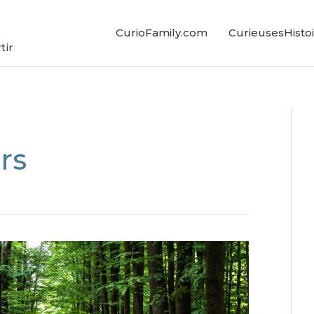
CurioFamily.com
CurieusesHistoi
tir
rs