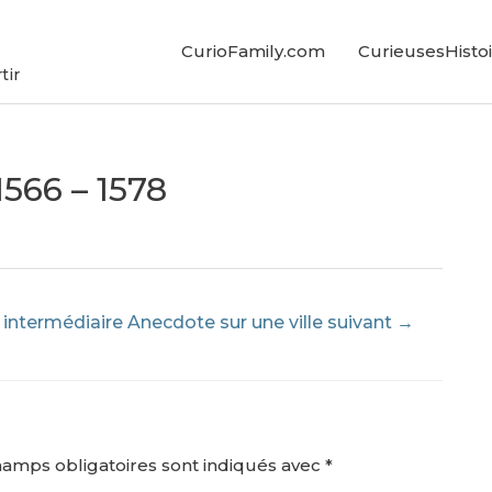
CurioFamily.com
CurieusesHistoi
tir
1566 – 1578
 intermédiaire Anecdote sur une ville suivant
→
hamps obligatoires sont indiqués avec
*