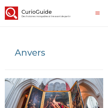
CurioGuide
Des histoires incroyables à lire avant de partir
Anvers