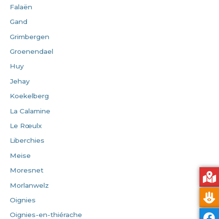
Falaën
Gand
Grimbergen
Groenendael
Huy
Jehay
Koekelberg
La Calamine
Le Rœulx
Liberchies
Meise
Moresnet
Morlanwelz
Oignies
Oignies-en-thiérache