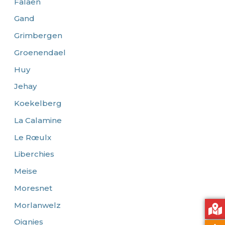
Falaën
Gand
Grimbergen
Groenendael
Huy
Jehay
Koekelberg
La Calamine
Le Rœulx
Liberchies
Meise
Moresnet
Morlanwelz
Oignies