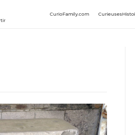
CurioFamily.com
CurieusesHistoi
tir