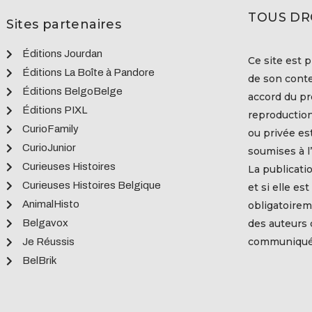
TOUS DR
Sites partenaires
Éditions Jourdan
Ce site est p
Éditions La Boîte à Pandore
de son conte
Éditions BelgoBelge
accord du pro
Éditions PIXL
reproduction
CurioFamily
ou privée es
CurioJunior
soumises à l’
Curieuses Histoires
La publicati
Curieuses Histoires Belgique
et si elle es
AnimalHisto
obligatoirem
Belgavox
des auteurs
communiquée
Je Réussis
BelBrik