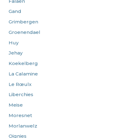
Falaën
Gand
Grimbergen
Groenendael
Huy
Jehay
Koekelberg
La Calamine
Le Rœulx
Liberchies
Meise
Moresnet
Morlanwelz
Oignies