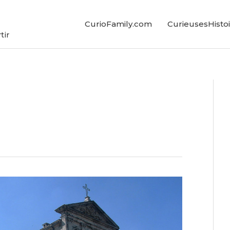
CurioFamily.com
CurieusesHistoi
tir