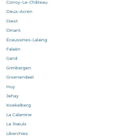
Corroy-Le-Château
Deux-Acren
Diest
Dinant
Écaussines-Lalaing
Falaën
Gand
Grimbergen
Groenendael
Huy
Jehay
Koekelberg
La Calamine
Le Rœulx
Liberchies