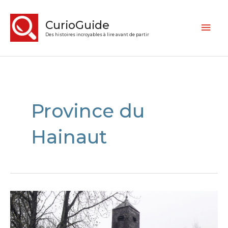
CurioGuide
Des histoires incroyables à lire avant de partir
Province du
Hainaut